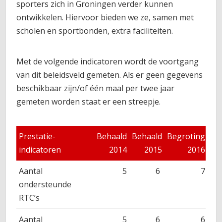
sporters zich in Groningen verder kunnen
ontwikkelen. Hiervoor bieden we ze, samen met
scholen en sportbonden, extra faciliteiten.
Met de volgende indicatoren wordt de voortgang
van dit beleidsveld gemeten. Als er geen gegevens
beschikbaar zijn/of één maal per twee jaar
gemeten worden staat er een streepje.
Prestatie-
Behaald
Behaald
Begroting
Be
indicatoren
2014
2015
2016
Aantal
5
6
7
ondersteunde
RTC’s
Aantal
5
6
6