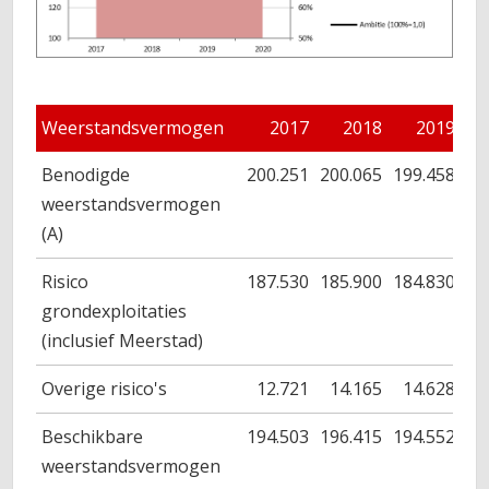
Weerstandsvermogen
2017
2018
2019
Benodigde
200.251
200.065
199.458
19
weerstandsvermogen
(A)
Risico
187.530
185.900
184.830
18
grondexploitaties
(inclusief Meerstad)
Overige risico's
12.721
14.165
14.628
1
Beschikbare
194.503
196.415
194.552
19
weerstandsvermogen