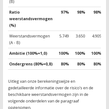
(B)
Ratio
97%
98%
98%
weerstandsvermogen
(%)
Weerstandsvermogen
5.749
3.650
4.905
(A - B)
Ambitie (100%=1,0)
100%
100%
100%
Ondergrens (80%=0,8)
80%
80%
80%
Uitleg van onze berekeningswijze en
gedetailleerde informatie over de risico’s en de
beschikbare weerstandsvermogen zijn in de
volgende onderdelen van de paragraaf
opgenomen.