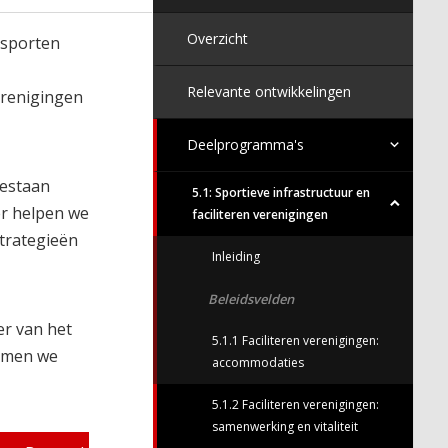
Overzicht
 sporten
Relevante ontwikkelingen
erenigingen
Deelprogramma's
gestaan
5.1: Sportieve infrastructuur en
er helpen we
faciliteren verenigingen
strategieën
Inleiding
Beleidsvelden
er van het
5.1.1 Faciliteren verenigingen:
nemen we
accommodaties
5.1.2 Faciliteren verenigingen:
samenwerking en vitaliteit