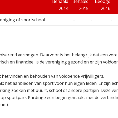
Behaald
Behaald
Beoogd
2014
2015
2016
ereniging of sportschool
-
-
-
ganiserend vermogen. Daarvoor is het belangrijk dat een ver
risch en financieel is de vereniging gezond en er zijn voldoe
 het vinden en behouden van voldoende vrijwilligers.
: het aanbieden van sport voor hun eigen leden. Er zijn ec
erking zoeken met buurt, school of andere partijen. Deze ve
we op sportpark Kardinge een begin gemaakt met de verbind
jum).