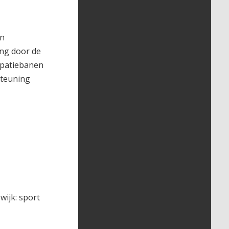
en
ing door de
cipatiebanen
steuning
ijk: sport