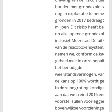
omvang van de risico's die ve
houden met grondexploitaties
nog in exploitatie te nemen
gronden in 2017 bedraagt € 1
miljoen. Dit risico heeft betre
op alle lopende grondexploita
inclusief Meerstad. De uitkom
van de risicoboxensystematie
nemen we, conform de kadern
geheel mee in onze bepaling 
het benodigde
weerstandsvermogen, vandaar
de kans op 100% wordt gestel
In deze begroting kondigen w
aan dat we u eind 2016 een
voorstel zullen voorleggen o
bovenwijkse voorzieningen die