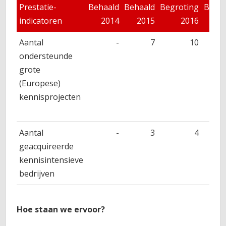
Prestatie-
Behaald
Behaald
Begroting
Beoo
indicatoren
2014
2015
2016
20
Aantal
-
7
10
> 
ondersteunde
grote
(Europese)
kennisprojecten
Aantal
-
3
4
geacquireerde
kennisintensieve
bedrijven
Hoe staan we ervoor?