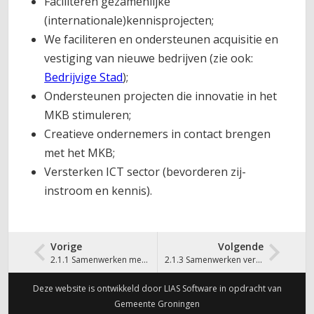
Faciliteren gezamenlijke
(internationale)kennisprojecten;
We faciliteren en ondersteunen acquisitie en
vestiging van nieuwe bedrijven (zie ook:
Bedrijvige Stad
);
Ondersteunen projecten die innovatie in het
MKB stimuleren;
Creatieve ondernemers in contact brengen
met het MKB;
Versterken ICT sector (bevorderen zij-
instroom en kennis).
Vorige
Volgende
2.1.1 Samenwerken met kennisinstellingen
2.1.3 Samenwerken versterken gericht op kennis en innovatie
Deze website is ontwikkeld door LIAS Software in opdracht van
Gemeente Groningen