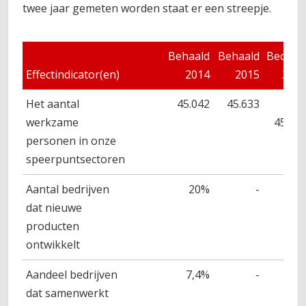
twee jaar gemeten worden staat er een streepje.
Behaald
Behaald
Beoog
Effectindicator(en)
2014
2015
201
Het aantal
4444444
45.042
45.633
werkzame
44545
45.63
personen in onze
speerpuntsectoren
Aantal bedrijven
20%
-
dat nieuwe
4
producten
ontwikkelt
Aandeel bedrijven
7,4%
-
dat samenwerkt