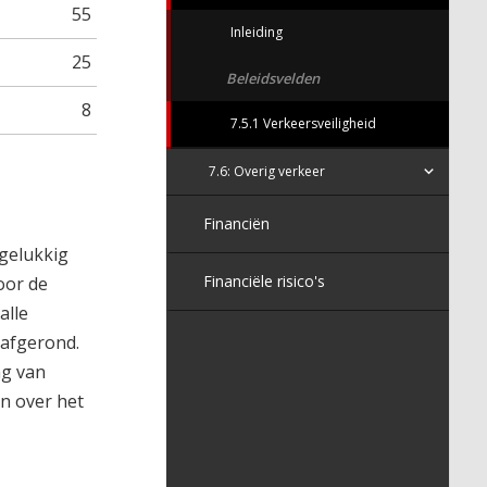
55
Inleiding
25
Beleidsvelden
8
7.5.1 Verkeersveiligheid
7.6: Overig verkeer
Financiën
 gelukkig
Financiële risico's
oor de
alle
 afgerond.
ag van
n over het