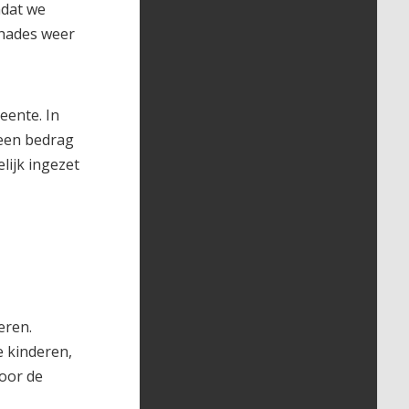
mdat we
chades weer
eente. In
 een bedrag
lijk ingezet
eren.
e kinderen,
voor de