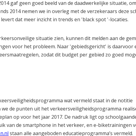
2014 gaf geen goed beeld van de daadwerkelijke situatie, o
Sinds 2014 nemen we in overleg met de verzekeraars deze s
levert dat meer inzicht in trends en 'black spot '-locaties.
rkeersonveilige situatie zien, kunnen dit melden aan de gem
ingen voor het probleem. Naar 'gebiedsgericht' is daarvoor
eersmaatregelen, zodat dit budget per gebied zo goed moge
keersveiligheidsprogramma wat vermeld staat in de notitie
an we de punten uit het verkeersveiligheidsprogramma realis
eplan op voor het jaar 2017. De nadruk ligt op schoolgaand
uik van de smartphone in het verkeer, en e-biketrainingen 
n.nl
staan alle aangeboden educatieprogramma’s vermeld.