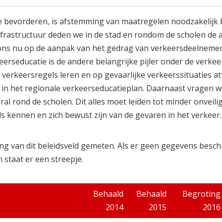
e bevorderen, is afstemming van maatregelen noodzakelijk b
nfrastructuur deden we in de stad en rondom de scholen de
n ons nu op de aanpak van het gedrag van verkeersdeelnemer
erseducatie is de andere belangrijke pijler onder de verkeer
verkeersregels leren en op gevaarlijke verkeerssituaties a
 het regionale verkeerseducatieplan. Daarnaast vragen we
 rond de scholen. Dit alles moet leiden tot minder onveilig
ls kennen en zich bewust zijn van de gevaren in het verkeer.
ng van dit beleidsveld gemeten. Als er geen gegevens besch
 staat er een streepje.
Behaald
Behaald
Begroting
2014
2015
2016