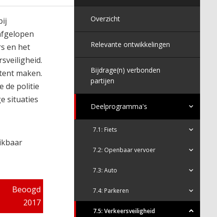
Overzicht
ij
 afgelopen
Relevante ontwikkelingen
s en het
sveiligheid.
Bijdrage(n) verbonden
ttent maken.
partijen
 de politie
e situaties
Deelprogramma's
7.1: Fiets
ikbaar
7.2: Openbaar vervoer
7.3: Auto
Beoogd
7.4: Parkeren
2017
7.5: Verkeersveiligheid