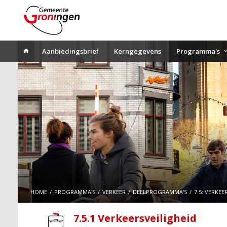
Aanbiedingsbrief
Kerngegevens
Programma's
HOME
PROGRAMMA'S
VERKEER
DEELPROGRAMMA'S
7.5: VERKEE
7.5.1 Verkeersveiligheid