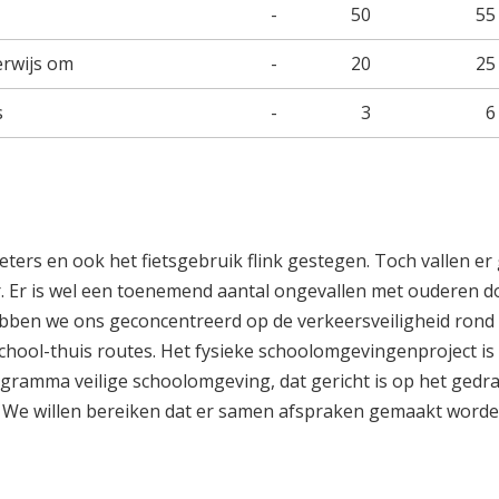
-
50
55
erwijs om
-
20
25
s
-
3
6
ters en ook het fietsgebruik flink gestegen. Toch vallen er
r. Er is wel een toenemend aantal ongevallen met ouderen d
ebben we ons geconcentreerd op de verkeersveiligheid rond 
school-thuis routes. Het fysieke schoolomgevingenproject is
gramma veilige schoolomgeving, dat gericht is op het gedr
 We willen bereiken dat er samen afspraken gemaakt worde