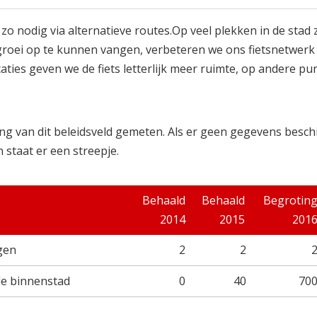
, zo nodig via alternatieve routes.
Op veel plekken in de stad 
groei op te kunnen vangen, verbeteren we ons fietsnetwer
ties geven we de fiets letterlijk meer ruimte, op andere pu
ng van dit beleidsveld gemeten. Als er geen gegevens besch
 staat er een streepje.
Behaald
Behaald
Begrotin
2014
2015
201
gen
2
2
de binnenstad
0
40
70