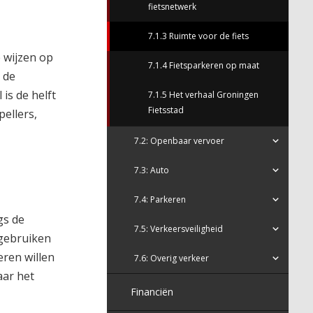
fietsnetwerk
7.1.3 Ruimte voor de fiets
 wijzen op
7.1.4 Fietsparkeren op maat
 de
is de helft
7.1.5 Het verhaal Groningen
Fietsstad
pellers,
7.2: Openbaar vervoer
7.3: Auto
7.4: Parkeren
gs de
7.5: Verkeersveiligheid
 gebruiken
eren willen
7.6: Overig verkeer
aar het
Financiën