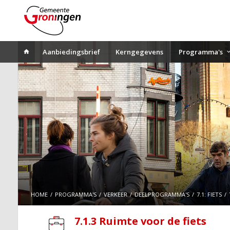
Aanbiedingsbrief
Kerngegevens
Programma's
HOME
PROGRAMMA'S
VERKEER
DEELPROGRAMMA'S
7.1: FIETS
7.1.3 Ruimte voor de fiets