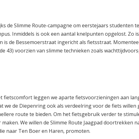
ijks de Slimme Route-campagne om eerstejaars studenten te
pus. Inmiddels is ook een aantal knelpunten opgelost. Zo is
n is de Bessemoerstraat ingericht als fietsstraat. Momenteel 
 de 43) voorzien van slimme technieken zoals wachttijdvoors
et fietscomfort leggen we aparte fietsvoorzieningen aan lan
t we de Diepenring ook als verdeelring voor de fiets willen
ellere route te bieden. Om het fietsgebruik verder te stimul
ker maken. We willen de Slimme Route Jaagpad doortrekken n
die naar Ten Boer en Haren, promoten.