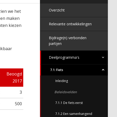
Overzicht
zien we het
k en maken
Relevante ontwikkelingen
nten kiezen
Bijdrage(n) verbonden
partijen
ikbaar
Deelprogramma's
7.1: Fiets
g
Beoogd
6
2017
Inleiding
2
3
Beleidsvelden
7.1.1 De fiets eerst
0
500
7.1.2 Een samenhangend