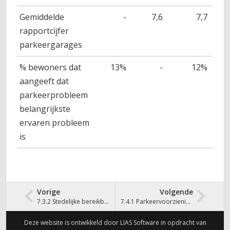
Gemiddelde
-
7,6
7,7
rapportcijfer
parkeergarages
% bewoners dat
13%
-
12%
aangeeft dat
parkeerprobleem
belangrijkste
ervaren probleem
is
Vorige
Volgende
7.3.2 Stedelijke bereikbaarheid auto
7.4.1 Parkeervoorzieningen
Deze website is ontwikkeld door LIAS Software in opdracht van