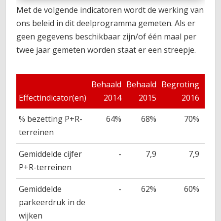
Met de volgende indicatoren wordt de werking van
ons beleid in dit deelprogramma gemeten. Als er
geen gegevens beschikbaar zijn/of één maal per
twee jaar gemeten worden staat er een streepje.
Behaald
Behaald
Begroting
Beo
Effectindicator(en)
2014
2015
2016
2
% bezetting P+R-
64%
68%
70%
terreinen
Gemiddelde cijfer
-
7,9
7,9
P+R-terreinen
Gemiddelde
-
62%
60%
parkeerdruk in de
wijken