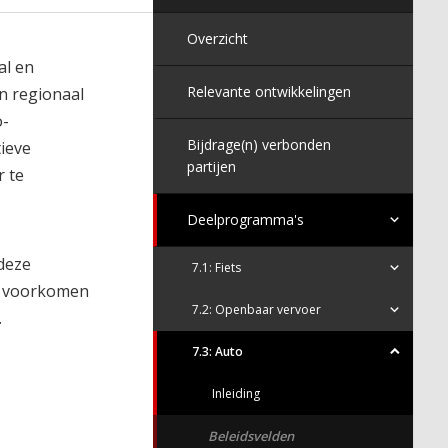
Overzicht
al en
Relevante ontwikkelingen
en regionaal
o-
Bijdrage(n) verbonden
tieve
partijen
r te
Deelprogramma's
 deze
7.1: Fiets
en voorkomen
7.2: Openbaar vervoer
.
7.3: Auto
Inleiding
Beleidsvelden