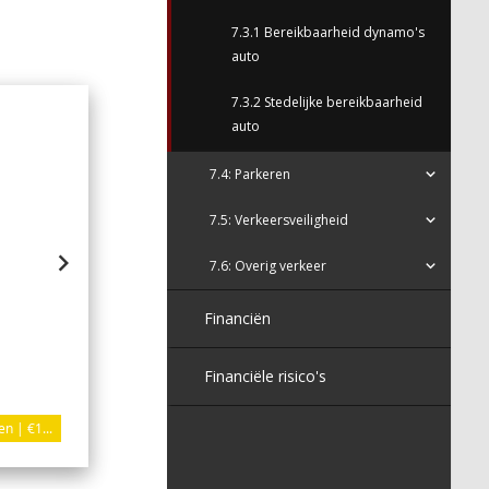
7.3.1 Bereikbaarheid dynamo's
auto
7.3.2 Stedelijke bereikbaarheid
Lasten op de kostencategorie
auto
7.4: Parkeren
Goederen en diensten | €100.000
7.5: Verkeersveiligheid
7.6: Overig verkeer
Financiën
Financiële risico's
n | €1...