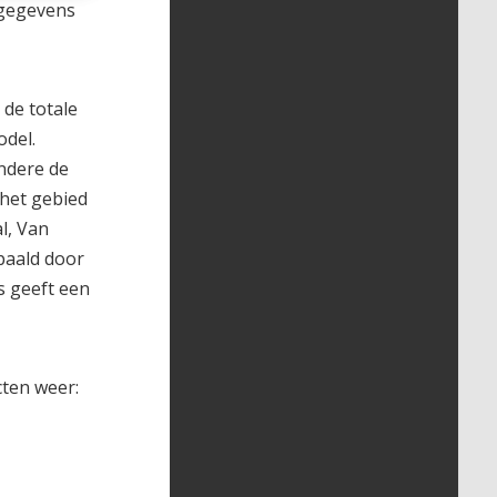
 gegevens
 de totale
odel.
andere de
 het gebied
l, Van
paald door
s geeft een
cten weer: