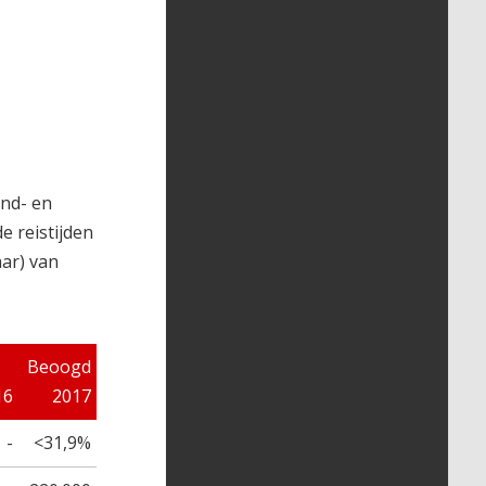
end- en
e reistijden
aar) van
.
Beoogd
16
2017
-
<31,9%