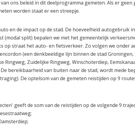
 van ons beleid in dit deelprogramma gemeten. Als er geen
meten worden staat er een streepje.
auto en de impact op de stad. De hoeveelheid autogebruik in
mst (modal split) bepalen we met het gemeentelijk verkeersm
ks op straat het auto- en fietsverkeer. Zo volgen we onder 
nencordon (een denkbeeldige lijn binnen de stad Groningen,
ke Ringweg, Zuidelijke Ringweg, Winschoterdiep, Eemskanaa
De bereikbaarheid van buiten naar de stad, wordt mede be
rtraging). De optelsom van de gemeten reistijden op 9 route
ajecten' geeft de som van de reistijden op de volgende 9 traje
iesestraatweg;
Damsterdiep;