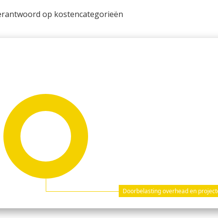
 verantwoord op kostencategorieën
Doorbelasting overhead en projecte