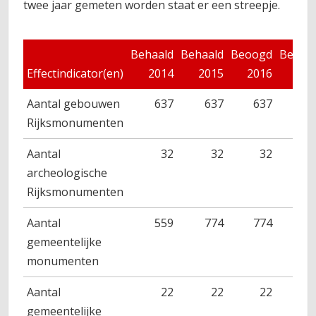
twee jaar gemeten worden staat er een streepje.
Behaald
Behaald
Beoogd
Beoog
Effectindicator(en)
2014
2015
2016
201
Aantal gebouwen
637
637
637
63
Rijksmonumenten
Aantal
32
32
32
3
archeologische
Rijksmonumenten
Aantal
559
774
774
77
gemeentelijke
monumenten
Aantal
22
22
22
2
gemeentelijke