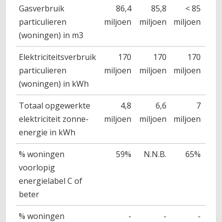
Gasverbruik
86,4
85,8
< 85
particulieren
miljoen
miljoen
miljoen
mil
(woningen) in m3
Elektriciteitsverbruik
170
170
170
particulieren
miljoen
miljoen
miljoen
mil
(woningen) in kWh
Totaal opgewerkte
4,8
6,6
7
elektriciteit zonne-
miljoen
miljoen
miljoen
mil
energie in kWh
% woningen
59%
N.N.B.
65%
voorlopig
energielabel C of
beter
% woningen
-
-
-