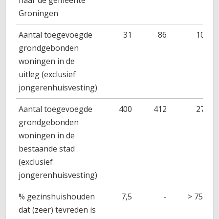
naar de gemeente
Groningen
Aantal toegevoegde
31
86
106
grondgebonden
woningen in de
uitleg (exclusief
jongerenhuisvesting)
Aantal toegevoegde
400
412
275
grondgebonden
woningen in de
bestaande stad
(exclusief
jongerenhuisvesting)
% gezinshuishouden
7,5
-
> 75%
dat (zeer) tevreden is