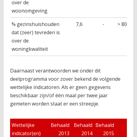
over de
woonomgeving
% gezinshuishouden
7,6
-
> 80%
dat (zeer) tevreden is
over de
woningkwaliteit
Daarnaast verantwoorden we onder dit
deelprogramma voor zover bekend de volgende
wettelijke indicatoren. Als er geen gegevens
beschikbaar zijn/of één maal per twee jaar
gemeten worden staat er een streepje.
Wettelijke
Behaald
Behaald
Behaald
Beg
indicator(en)
2013
2014
2015