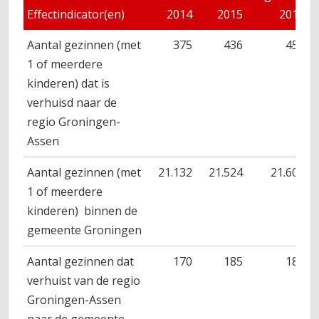
Effectindicator(en)
2014
2015
2016
Aantal gezinnen (met
375
436
450
1 of meerdere
kinderen) dat is
verhuisd naar de
regio Groningen-
Assen
Aantal gezinnen (met
21.132
21.524
21.600
1 of meerdere
kinderen) binnen de
gemeente Groningen
Aantal gezinnen dat
170
185
180
verhuist van de regio
Groningen-Assen