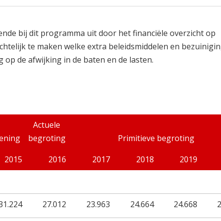
ende bij dit programma uit door het financiële overzicht op
htelijk te maken welke extra beleidsmiddelen en bezuinigin
 op de afwijking in de baten en de lasten.
Actuele
ening
begroting
Primitieve begroting
2015
2016
2017
2018
2019
31.224
27.012
23.963
24.664
24.668