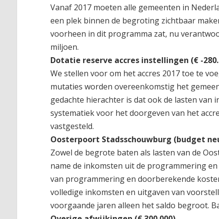
Vanaf 2017 moeten alle gemeenten in Nederla
een plek binnen de begroting zichtbaar maken
voorheen in dit programma zat, nu verantwoord
miljoen.
Dotatie reserve accres instellingen (€ -280
We stellen voor om het accres 2017 toe te voe
mutaties worden overeenkomstig het gemeente
gedachte hierachter is dat ook de lasten van
systematiek voor het doorgeven van het accre
vastgesteld.
Oosterpoort Stadsschouwburg (budget neu
Zowel de begrote baten als lasten van de Oos
name de inkomsten uit de programmering en i
van programmering en doorberekende kosten a
volledige inkomsten en uitgaven van voorstel
voorgaande jaren alleen het saldo begroot. B
Overige afwijkingen (€ 300.000)