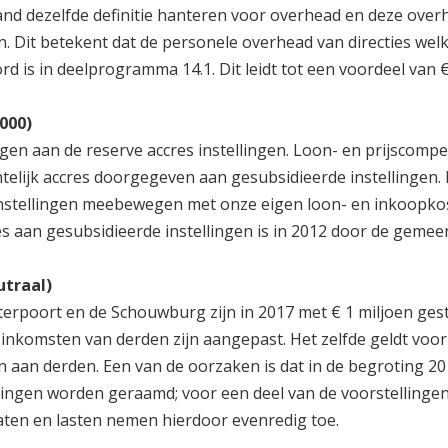
nd dezelfde definitie hanteren voor overhead en deze over
. Dit betekent dat de personele overhead van directies wel
 is in deelprogramma 14.1. Dit leidt tot een voordeel van €
.000)
gen aan de reserve accres instellingen. Loon- en prijscomp
lijk accres doorgegeven aan gesubsidieerde instellingen.
 instellingen meebewegen met onze eigen loon- en inkoopko
s aan gesubsidieerde instellingen is in 2012 door de geme
traal)
terpoort en de Schouwburg zijn in 2017 met € 1 miljoen ges
nkomsten van derden zijn aangepast. Het zelfde geldt voor
an derden. Een van de oorzaken is dat in de begroting 20
lingen worden geraamd; voor een deel van de voorstellingen
aten en lasten nemen hierdoor evenredig toe.