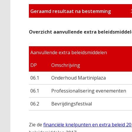
Geraamd resultaat na bestemming
Overzicht aanvullende extra beleidsmidde
Aanvullende extra beleidsmiddelen
DP
Omschrijving
06.1
Onderhoud Martiniplaza
06.1
Professionalisering evenementen
06.2
Bevrijdingsfestival
Zie de
financiële knelpunten en extra beleid 2