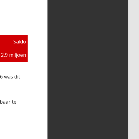
Saldo
 2,9 miljoen
6 was dit
baar te