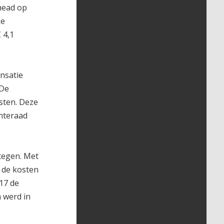
head op
ke
 4,1
ensatie
 De
sten. Deze
enteraad
tegen. Met
 de kosten
17 de
 werd in