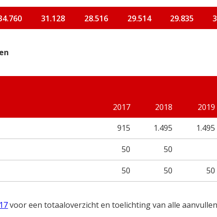
34.760
31.128
28.516
29.514
29.835
3
len
2017
2018
2019
915
1.495
1.495
50
50
50
50
50
017
voor een totaaloverzicht en toelichting van alle aanvulle