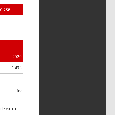
0.236
2020
1.495
50
nde extra