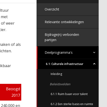
Overzicht
ltuur
s met
Relevante ontwikkelingen
 of weer
ier.
Bijdrage(n) verbonden
partijen
maken of als
ichten.
Deelprogramma's
6.1: Culturele infrastructuur
ikbaar
Inleiding
Beleidsvelden
Beoogd
6.1.1 Ruim baan voor talent
2017
6.1.2 Een sterke basis en ruimte
 240.000 en