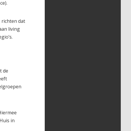
ce).
 richten dat
an living
gio’s.
t de
eeft
elgroepen
 Hiermee
Huis in