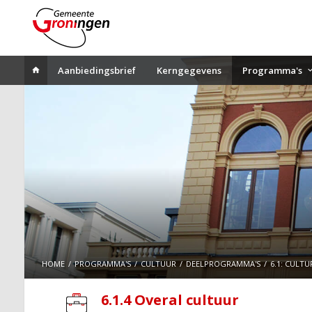
Aanbiedingsbrief
Kerngegevens
Programma's
HOME
PROGRAMMA'S
CULTUUR
DEELPROGRAMMA'S
6.1: CULT
6.1.4 Overal cultuur