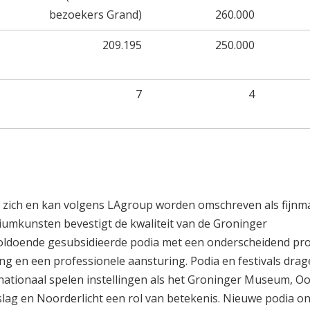
bezoekers Grand)
260.000
209.195
250.000
7
4
 zich en kan volgens LAgroup worden omschreven als fijnma
iumkunsten bevestigt de kwaliteit van de Groninger
voldoende gesubsidieerde podia met een onderscheidend prof
 en een professionele aansturing. Podia en festivals drage
ernationaal spelen instellingen als het Groninger Museum, O
g en Noorderlicht een rol van betekenis. Nieuwe podia on