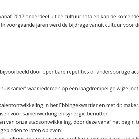
vanaf 2017 onderdeel uit de cultuurnota en kan de komende 
 In voorgaande jaren werd de bijdrage vanuit cultuur voor di
 bijvoorbeeld door openbare repetities of andersoortige acti
 ‘huiskamer’ waar iedereen op een laagdrempelige wijze met 
 talentontwikkeling in het Ebbingekwartier en met dit maker
kansen voor samenwerking en synergie benutten;
en van onze stadsontwikkeling, door deze vanaf het begin 
 gebieden te laten opleven;
et cultuur en ons nog meer profileren met onze culturele kw