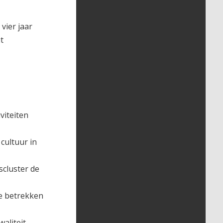
vier jaar
t
viteiten
cultuur in
scluster de
te betrekken
aliteit,