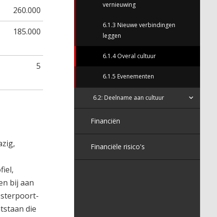
vernieuwing
260.000
6.1.3 Nieuwe verbindingen
185.000
leggen
6.1.4 Overal cultuur
5
6.1.5 Evenementen
6.2: Deelname aan cultuur
Financiën
zig,
Financiële risico's
iel,
n bij aan
osterpoort-
tstaan die