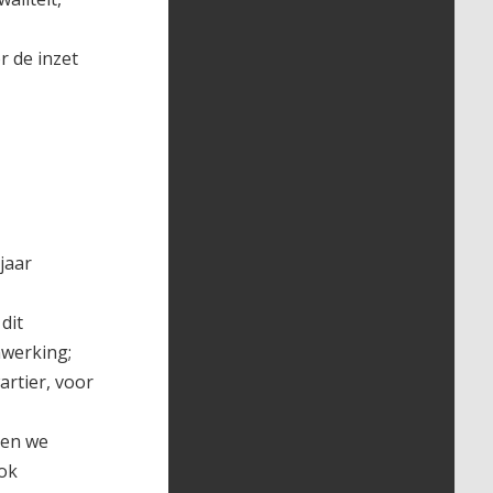
r de inzet
jaar
dit
nwerking;
artier, voor
 en we
Ook