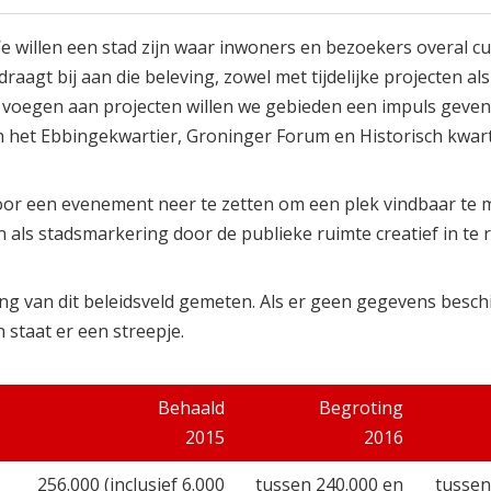
We willen een stad zijn waar inwoners en bezoekers overal cu
aagt bij aan die beleving, zowel met tijdelijke projecten al
 voegen aan projecten willen we gebieden een impuls geven
en het Ebbingekwartier, Groninger Forum en Historisch kwart
 door een evenement neer te zetten om een plek vindbaar te 
 als stadsmarkering door de publieke ruimte creatief in te r
ng van dit beleidsveld gemeten. Als er geen gegevens besch
 staat er een streepje.
Behaald
Begroting
2015
2016
256.000 (inclusief 6.000
tussen 240.000 en
tussen