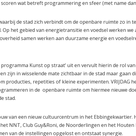
g scoren wat betreft programmering en sfeer (met name dan
rbij de stad zich verbindt om de openbare ruimte zo in te
Op het gebied van energietransitie en voedsel werken we a
en overheid samen werken aan duurzame energie en voedselre
.
rogramma Kunst op straat’ uit en vervult hierin de rol van
en zijn in wisselende mate zichtbaar in de stad maar gaan di
 producties, repetities of kleine experimenten. VRIJDAG h
rogrammeren in de openbare ruimte om hiermee nieuwe do
e stad.
ouw van een nieuw cultuurcentrum in het Ebbingekwartier.
an het NNT, Club Guy&Roni, de Noorderlingen en het Houten 
en van de instellingen opgelost en ontstaat synergie.