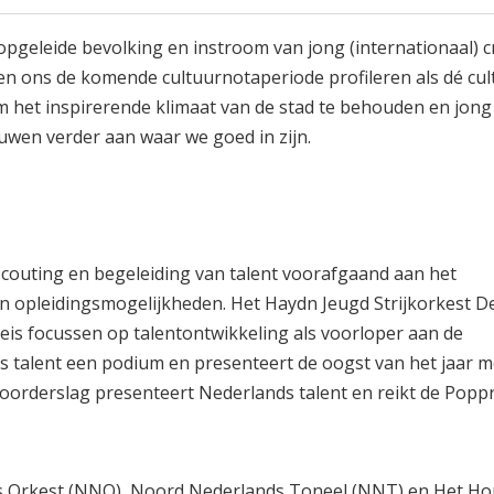
opgeleide bevolking en instroom van jong (internationaal) c
illen ons de komende cultuurnotaperiode profileren als dé cult
m het inspirerende klimaat van de stad te behouden en jong 
ouwen verder aan waar we goed in zijn.
scouting en begeleiding van talent voorafgaand aan het
an opleidingsmogelijkheden. Het Haydn Jeugd Strijkorkest D
is focussen op talentontwikkeling als voorloper aan de
s talent een podium en presenteert de oogst van het jaar m
orderslag presenteert Nederlands talent en reikt de Poppri
s Orkest (NNO), Noord Nederlands Toneel (NNT) en Het Ho