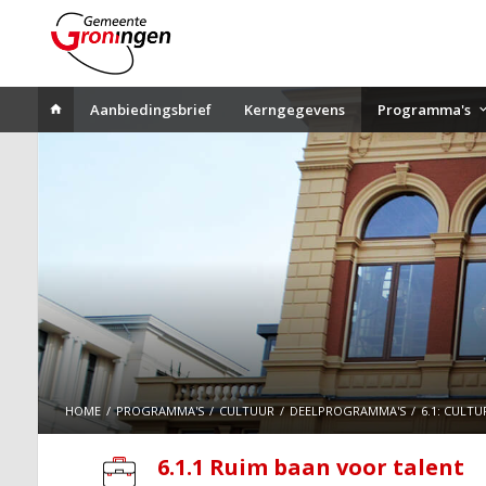
Aanbiedingsbrief
Kerngegevens
Programma's
HOME
PROGRAMMA'S
CULTUUR
DEELPROGRAMMA'S
6.1: CULT
6.1.1 Ruim baan voor talent