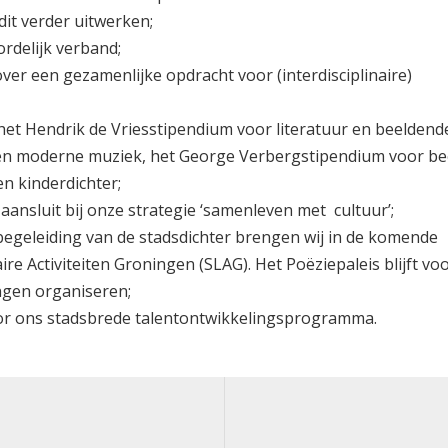
dit verder uitwerken;
rdelijk verband;
ver een gezamenlijke opdracht voor (interdisciplinaire)
 het Hendrik de Vriesstipendium voor literatuur en beeldend
 en moderne muziek, het George Verbergstipendium voor b
n kinderdichter;
ansluit bij onze strategie ‘samenleven met cultuur’;
begeleiding van de stadsdichter brengen wij in de komende
aire Activiteiten Groningen (SLAG). Het Poëziepaleis blijft vo
ngen organiseren;
oor ons stadsbrede talentontwikkelingsprogramma.