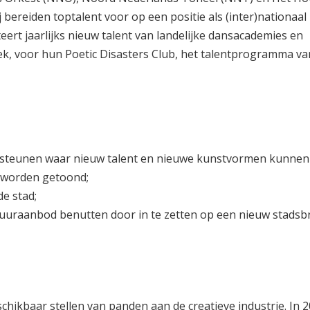
j bereiden toptalent voor op een positie als (inter)nationaal
rt jaarlijks nieuw talent van landelijke dansacademies en
ek, voor hun Poetic Disasters Club, het talentprogramma va
ersteunen waar nieuw talent en nieuwe kunstvormen kunne
n worden getoond;
de stad;
ltuuraanbod benutten door in te zetten op een nieuw stadsb
hikbaar stellen van panden aan de creatieve industrie. In