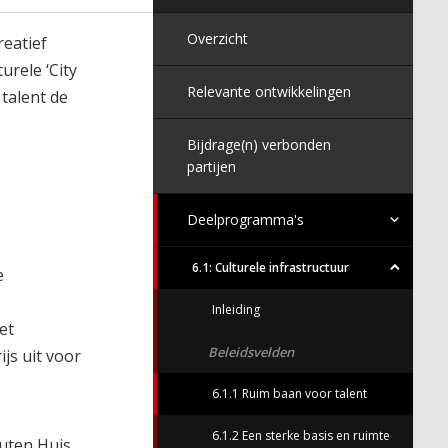
Overzicht
reatief
urele ‘City
Relevante ontwikkelingen
talent de
Bijdrage(n) verbonden
partijen
Deelprogramma's
6.1: Culturele infrastructuur
e
Inleiding
et
Beleidsvelden
js uit voor
6.1.1 Ruim baan voor talent
6.1.2 Een sterke basis en ruimte
uten Huis,