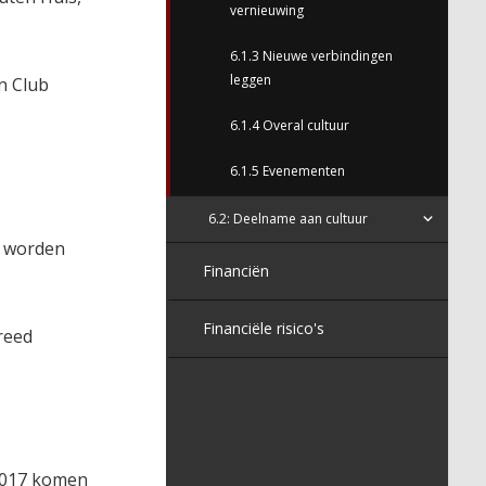
vernieuwing
6.1.3 Nieuwe verbindingen
leggen
n Club
6.1.4 Overal cultuur
6.1.5 Evenementen
6.2: Deelname aan cultuur
n worden
Financiën
Financiële risico's
reed
 2017 komen