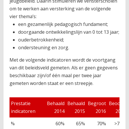
jeugdbeleid. Daarin stimuleren we vensterscholen
om te werken aan versterking van de volgende
vier thema’s:
een gezamenlijk pedagogisch fundament;
doorgaande ontwikkelingslijn van 0 tot 13 jaar;
ouderbetrokkenheid;
ondersteuning en zorg.
Met de volgende indicatoren wordt de voortgang
van dit beleidsveld gemeten. Als er geen gegevens
beschikbaar zijn/of één maal per twee jaar
gemeten worden staat er een streepje.
Prestatie
Behaald
Behaald
Begroot
Beoogd
indicatoren
2014
2015
2016
2017
%
60%
65%
70%
>70%