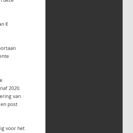
n deze
an €
oortaan
ente
se
anaf 2020.
ering van
 en post
ig voor het