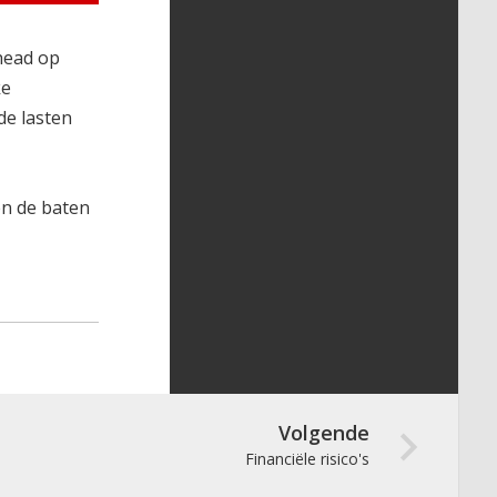
head op
ke
de lasten
en de baten
Volgende
Financiële risico's