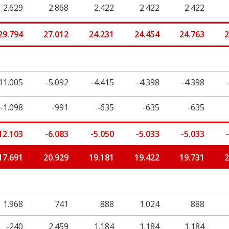
2.629
2.868
2.422
2.422
2.422
29.794
27.012
24.231
24.454
24.763
2
11.005
-5.092
-4.415
-4.398
-4.398
-1.098
-991
-635
-635
-635
12.103
-6.083
-5.050
-5.033
-5.033
17.691
20.929
19.181
19.422
19.731
2
1.968
741
888
1.024
888
-240
2.459
1.184
1.184
1.184