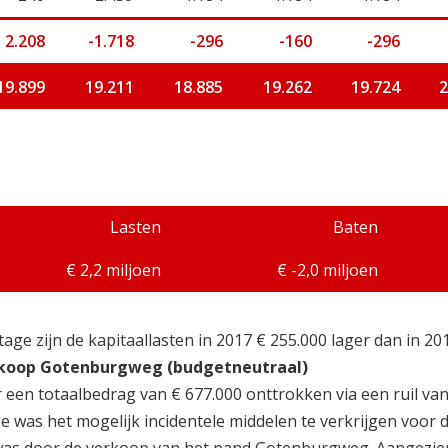
2.208
-1.718
-296
-160
-296
19.899
19.211
18.885
19.262
19.724
2
Lasten
Baten
€ 2,2 miljoen
€ -2,0 miljoen
ge zijn de kapitaallasten in 2017 € 255.000 lager dan in 20
erkoop Gotenburgweg (budgetneutraal)
een totaalbedrag van € 677.000 onttrokken via een ruil va
e was het mogelijk incidentele middelen te verkrijgen voor 