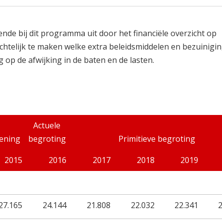
ende bij dit programma uit door het financiële overzicht op
htelijk te maken welke extra beleidsmiddelen en bezuinigin
 op de afwijking in de baten en de lasten.
Actuele
ening
begroting
Primitieve begroting
2015
2016
2017
2018
2019
27.165
24.144
21.808
22.032
22.341