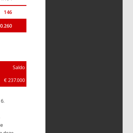
146
0.260
Saldo
€ 237.000
16.
n
de