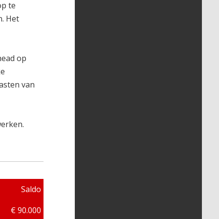
op te
. Het
head op
ke
lasten van
werken.
Saldo
€ 90.000