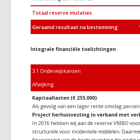
Totaal reserve mutaties
Geraamd resultaat na bestemming
Integrale financiële toelichtingen
3.1 Onderwijskansen
Afwijking
Kapitaallasten (€ 255.000)
Als gevolg van een lager rente omslag percenta
Project herhuisvesting in verband met v
In 2016 hebben wij aan de reserve VMBO voor 
structurele voor incidentele middelen. Daarme