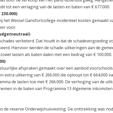
g was door de verkoop van het pand Gotenburgweg. Aangezie
dit tot een verlaging van de lasten en baten van € 677.000.
 230.000)
ij het Wessel Gansfortcollege incidenteel kosten gemaakt v
eer voor.
udgetneutraal)
schades verbeterd. Dat houdt in dat de schadevergoeding v
keerd. Hiervoor werden de schade-uitkeringen aan de geme
 zowel lasten als baten dalen met een bedrag van € 100.000.
00)
stuurlijke afspraken gemaakt over een aanbod voorschool
n extra uitkering van € 266.000 die oploopt tot € 664.000 v
amma de lasten toe met € 266.000. De verhoging van de uitk
 nemen in de baten van Programma 13 Algemene inkomsten
n de reserve Onderwijshuisvesting. De onttrekking was nod