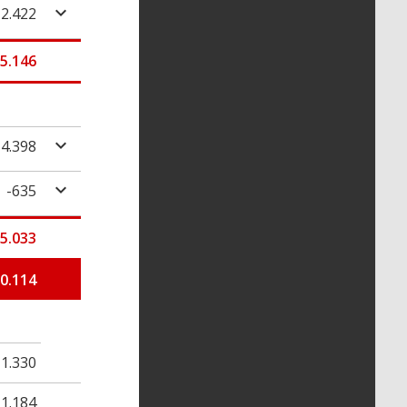
2.422
5.146
-4.398
-635
-5.033
0.114
1.330
1.184