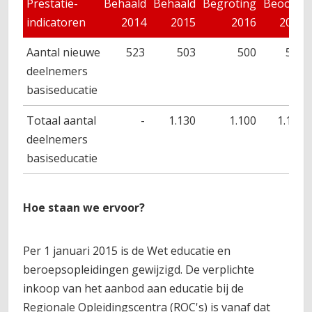
Prestatie-
Behaald
Behaald
Begroting
Beoogd
indicatoren
2014
2015
2016
2017
Aantal nieuwe
523
503
500
500
deelnemers
basiseducatie
Totaal aantal
-
1.130
1.100
1.100
deelnemers
basiseducatie
Hoe staan we ervoor?
Per 1 januari 2015 is de Wet educatie en
beroepsopleidingen gewijzigd. De verplichte
inkoop van het aanbod aan educatie bij de
Regionale Opleidingscentra (ROC's) is vanaf dat