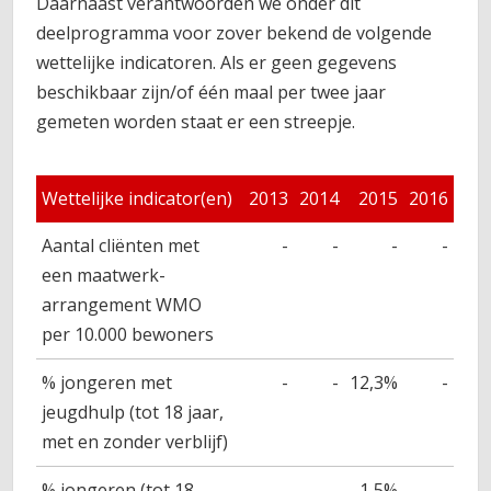
Daarnaast verantwoorden we onder dit
deelprogramma voor zover bekend de volgende
wettelijke indicatoren. Als er geen gegevens
beschikbaar zijn/of één maal per twee jaar
gemeten worden staat er een streepje.
Wettelijke indicator(en)
2013
2014
2015
2016
Aantal cliënten met
-
-
-
-
een maatwerk-
arrangement WMO
per 10.000 bewoners
% jongeren met
-
-
12,3%
-
jeugdhulp (tot 18 jaar,
met en zonder verblijf)
% jongeren (tot 18
-
-
1,5%
-