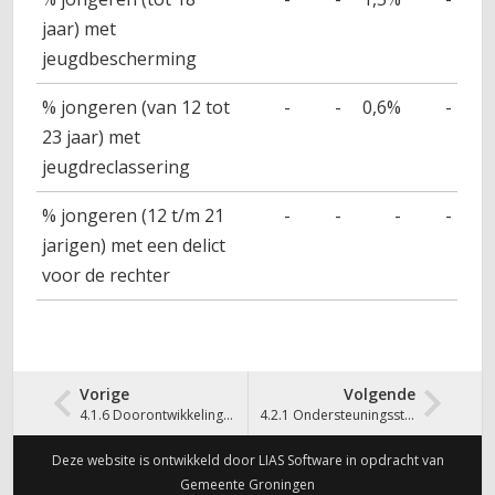
jaar) met
jeugdbescherming
% jongeren (van 12 tot
-
-
0,6%
-
23 jaar) met
jeugdreclassering
% jongeren (12 t/m 21
-
-
-
-
jarigen) met een delict
voor de rechter
Vorige
Volgende
4.1.6 Doorontwikkeling WIJ-Groningen
4.2.1 Ondersteuningsstructuur WIJ-Groningen
Deze website is ontwikkeld door LIAS Software in opdracht van
Gemeente Groningen