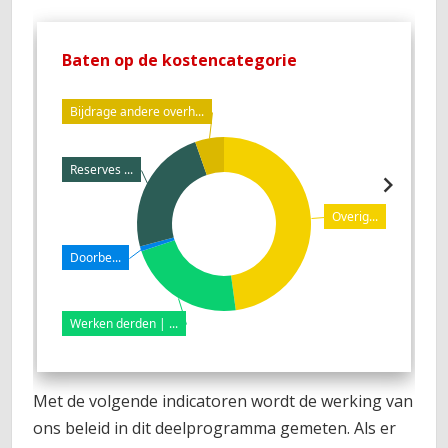
Baten op de kostencategorie
L
Bijdrage andere overh...
Reserves ...
Overig...
Doorbe...
Werken derden | ...
Met de volgende indicatoren wordt de werking van
ons beleid in dit deelprogramma gemeten. Als er