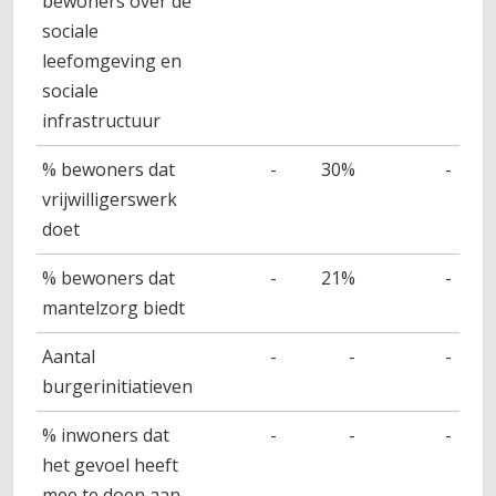
bewoners over de
sociale
leefomgeving en
sociale
infrastructuur
% bewoners dat
-
30%
-
vrijwilligerswerk
doet
% bewoners dat
-
21%
-
mantelzorg biedt
Aantal
-
-
-
burgerinitiatieven
% inwoners dat
-
-
-
het gevoel heeft
mee te doen aan