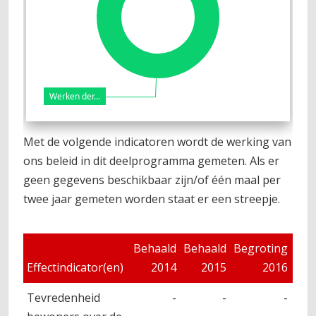
Werken der...
Met de volgende indicatoren wordt de werking van
ons beleid in dit deelprogramma gemeten. Als er
geen gegevens beschikbaar zijn/of één maal per
twee jaar gemeten worden staat er een streepje.
Behaald
Behaald
Begroting
Beo
Effectindicator(en)
2014
2015
2016
Tevredenheid
-
-
-