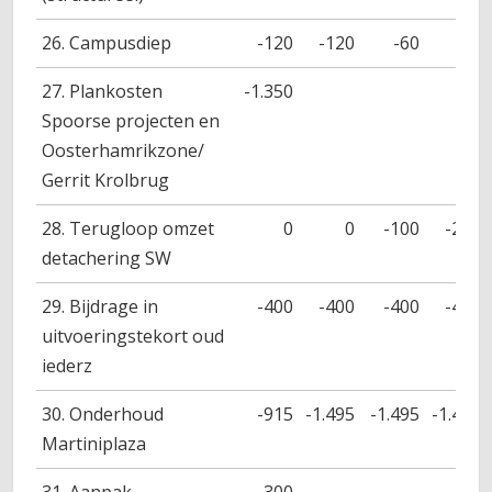
26. Campusdiep
-120
-120
-60
27. Plankosten
-1.350
Spoorse projecten en
Oosterhamrikzone/
Gerrit Krolbrug
28. Terugloop omzet
0
0
-100
-200
detachering SW
29. Bijdrage in
-400
-400
-400
-400
uitvoeringstekort oud
iederz
30. Onderhoud
-915
-1.495
-1.495
-1.495
Martiniplaza