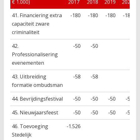
€ 1.000)
2017
2018
2019
2020
41. Financiering extra
-180
-180
-180
-180
capaciteit zware
criminaliteit
42.
-50
-50
Professionalisering
evenementen
43. Uitbreiding
-58
-58
formatie ombudsman
44. Bevrijdingsfestival
-50
-50
-50
-50
45. Nieuwjaarsfeest
-50
-50
-50
-50
46. Toevoeging
-1.526
Stedelijk