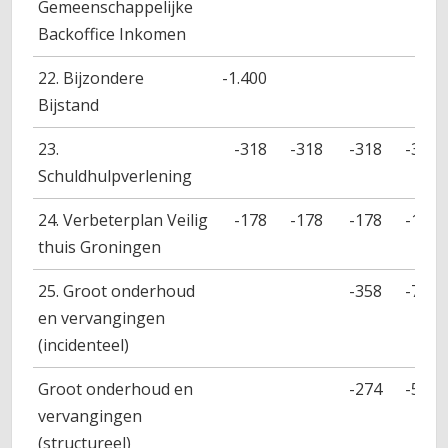
Gemeenschappelijke
Backoffice Inkomen
22. Bijzondere
-1.400
Bijstand
23.
-318
-318
-318
-318
Schuldhulpverlening
24. Verbeterplan Veilig
-178
-178
-178
-178
thuis Groningen
25. Groot onderhoud
-358
-776
en vervangingen
(incidenteel)
Groot onderhoud en
-274
-543
vervangingen
(structureel)