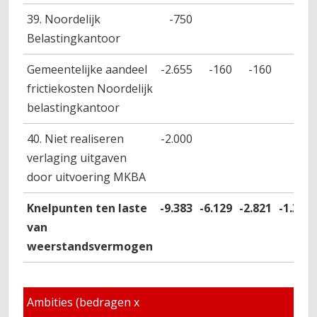
39. Noordelijk
-750
Belastingkantoor
Gemeentelijke aandeel
-2.655
-160
-160
frictiekosten Noordelijk
belastingkantoor
40. Niet realiseren
-2.000
verlaging uitgaven
door uitvoering MKBA
Knelpunten ten laste
-9.383
-6.129
-2.821
-1.348
van
weerstandsvermogen
Ambities (bedragen x