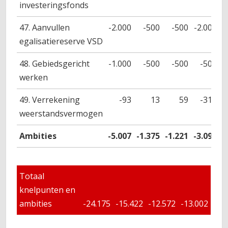
investeringsfonds
47. Aanvullen
-2.000
-500
-500
-2.000
egalisatiereserve VSD
48. Gebiedsgericht
-1.000
-500
-500
-500
werken
49. Verrekening
-93
13
59
-311
weerstandsvermogen
Ambities
-5.007
-1.375
-1.221
-3.091
Totaal
knelpunten en
ambities
-24.175
-15.422
-12.572
-13.002