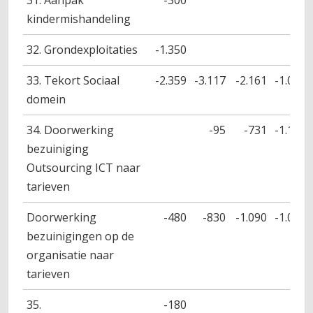
31. Aanpak
-300
kindermishandeling
32. Grondexploitaties
-1.350
33. Tekort Sociaal
-2.359
-3.117
-2.161
-1.082
domein
34. Doorwerking
-95
-731
-1.116
bezuiniging
Outsourcing ICT naar
tarieven
Doorwerking
-480
-830
-1.090
-1.090
bezuinigingen op de
organisatie naar
tarieven
35.
-180