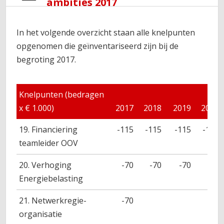
ambities 2017
In het volgende overzicht staan alle knelpunten
opgenomen die geïnventariseerd zijn bij de
begroting 2017.
Knelpunten (bedragen
x € 1.000)
2017
2018
2019
2020
19. Financiering
-115
-115
-115
-115
teamleider OOV
20. Verhoging
-70
-70
-70
-70
Energiebelasting
21. Netwerkregie-
-70
organisatie