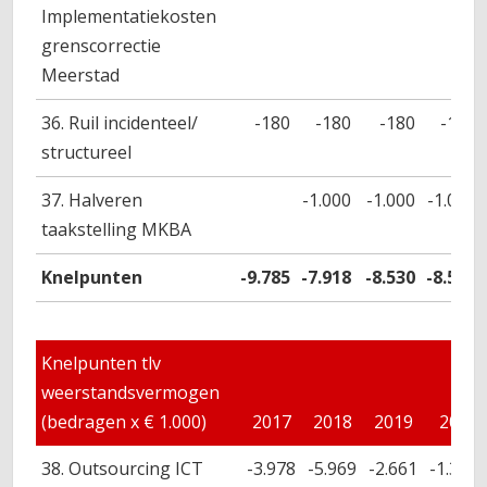
Implementatiekosten
grenscorrectie
Meerstad
36. Ruil incidenteel/
-180
-180
-180
-180
structureel
37. Halveren
-1.000
-1.000
-1.000
taakstelling MKBA
Knelpunten
-9.785
-7.918
-8.530
-8.563
Knelpunten tlv
weerstandsvermogen
(bedragen x € 1.000)
2017
2018
2019
2020
38. Outsourcing ICT
-3.978
-5.969
-2.661
-1.348