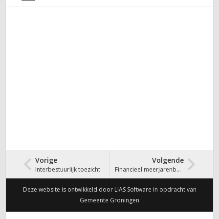
Vorige
Volgende
Interbestuurlijk toezicht
Financieel meerjarenbeeld
Deze website is ontwikkeld door LIAS Software in opdracht van
Gemeente Groningen