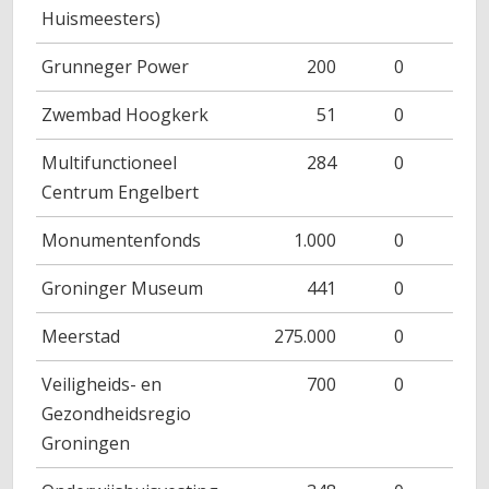
Huismeesters)
Grunneger Power
200
0
Zwembad Hoogkerk
51
0
2
Multifunctioneel
284
0
3
Centrum Engelbert
Monumentenfonds
1.000
0
Groninger Museum
441
0
4
Meerstad
275.000
0
Veiligheids- en
700
0
10
Gezondheidsregio
Groningen