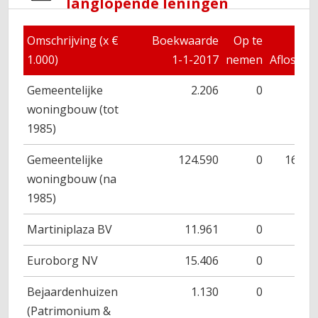
langlopende leningen
Omschrijving (x €
Boekwaarde
Op te
1.000)
1-1-2017
nemen
Aflossin
Gemeentelijke
2.206
0
13
woningbouw (tot
1985)
Gemeentelijke
124.590
0
16.27
woningbouw (na
1985)
Martiniplaza BV
11.961
0
49
Euroborg NV
15.406
0
49
Bejaardenhuizen
1.130
0
5
(Patrimonium &