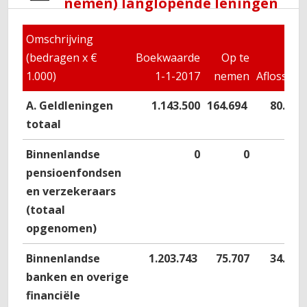
nemen) langlopende leningen
Omschrijving
(bedragen x €
Boekwaarde
Op te
1.000)
1-1-2017
nemen
Aflossing
A. Geldleningen
1.143.500
164.694
80.748
totaal
Binnenlandse
0
0
0
pensioenfondsen
en verzekeraars
(totaal
opgenomen)
Binnenlandse
1.203.743
75.707
34.717
banken en overige
financiële