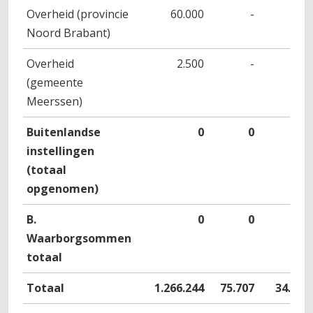
Overheid (provincie
60.000
-
-
Noord Brabant)
Overheid
2.500
-
-
(gemeente
Meerssen)
Buitenlandse
0
0
0
instellingen
(totaal
opgenomen)
B.
0
0
0
Waarborgsommen
totaal
Totaal
1.266.244
75.707
34.717