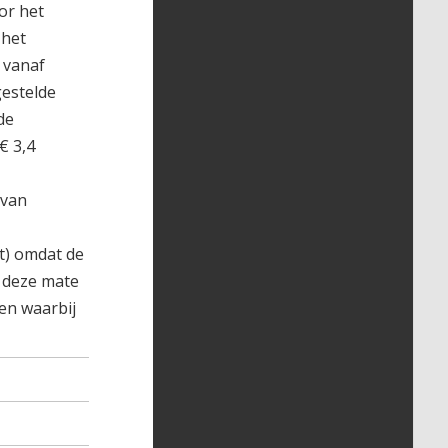
or het
 het
 vanaf
gestelde
de
€ 3,4
 van
t) omdat de
n deze mate
oen waarbij