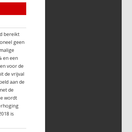
 bereikt
soneel geen
nmalige
% en een
ten voor de
 de vrijval
peld aan de
inet de
ie wordt
erhoging
2018 is