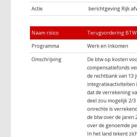
Actie
berichtgeving Rijk a
Naam risico
Terugvordering BTW o
Programma
Werk en Inkomen
Omschrijving
De btw op kosten voor
compensatiefonds ver
de rechtbank van 13 j
integratieactiviteiten
dat de verrekening va
deel zou mogelijk 2/3 
onrechte is verreken
de btw over de jaren
over de genoemde peri
In het land tekent zic