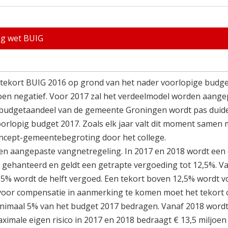
ing wet BUIG
tekort BUIG 2016 op grond van het nader voorlopige budg
joen negatief. Voor 2017 zal het verdeelmodel worden aange
 budgetaandeel van de gemeente Groningen wordt pas duideli
rlopig budget 2017. Zoals elk jaar valt dit moment samen 
concept-gemeentebegroting door het college.
en aangepaste vangnetregeling. In 2017 en 2018 wordt een
% gehanteerd en geldt een getrapte vergoeding tot 12,5%. V
,5% wordt de helft vergoed. Een tekort boven 12,5% wordt vo
voor compensatie in aanmerking te komen moet het tekort 
nimaal 5% van het budget 2017 bedragen. Vanaf 2018 wordt
imale eigen risico in 2017 en 2018 bedraagt € 13,5 miljoen