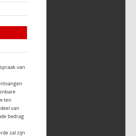
tspraak van
 ontvangen
kenbare
tw ten
 deel van
ende bedrag
rde zal zijn