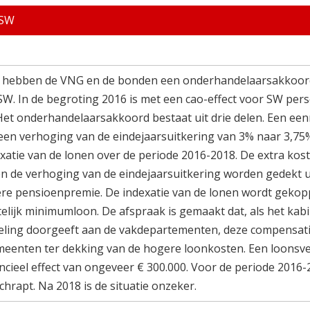
 SW
 hebben de VNG en de bonden een onderhandelaarsakkoord
SW. In de begroting 2016 is met een cao-effect voor SW per
et onderhandelaarsakkoord bestaat uit drie delen. Een ee
 een verhoging van de eindejaarsuitkering van 3% naar 3,75
xatie van de lonen over de periode 2016-2018. De extra kos
n de verhoging van de eindejaarsuitkering worden gedekt uit
gere pensioenpremie. De indexatie van de lonen wordt gekop
telijk minimumloon. De afspraak is gemaakt dat, als het kab
keling doorgeeft aan de vakdepartementen, deze compensat
eenten ter dekking van de hogere loonkosten. Een loonsv
ncieel effect van ongeveer € 300.000. Voor de periode 2016-
chrapt. Na 2018 is de situatie onzeker.