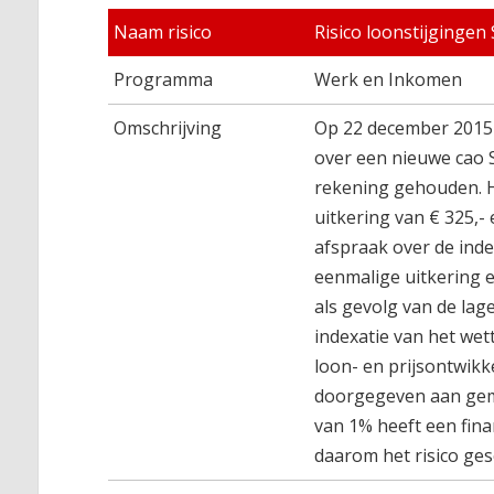
Naam risico
Risico loonstijgingen
Programma
Werk en Inkomen
Omschrijving
Op 22 december 2015
over een nieuwe cao 
rekening gehouden. H
uitkering van € 325,-
afspraak over de inde
eenmalige uitkering e
als gevolg van de la
indexatie van het wet
loon- en prijsontwik
doorgegeven aan gem
van 1% heeft een fina
daarom het risico ges