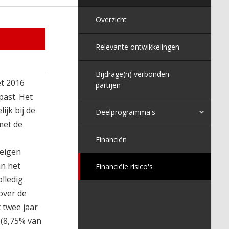
Overzicht
Relevante ontwikkelingen
Bijdrage(n) verbonden
et 2016
partijen
past. Het
jk bij de
Deelprogramma's
met de
Financiën
 eigen
an het
Financiële risico's
lledig
over de
 twee jaar
 (8,75% van