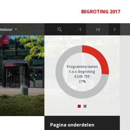
BEGROTING 2017
Bestuur
Programma lasten
t.o.v. begroting
€249.759
27%
Pagina onderdelen