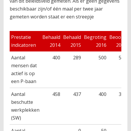
van dit beleidsveld gemeten. Als er geen gegevens
beschikbaar zijn/of één maal per twee jaar
gemeten worden staat er een streepje
Prestatie
Behaald
Behaald
Begroting
Beoogd
indicatoren
2014
2015
2016
2017
Aantal
400
289
500
500
mensen dat
actief is op
een P-baan
Aantal
458
437
400
395
beschutte
werkplekken
(SW)
Aantal
-
0
50
75