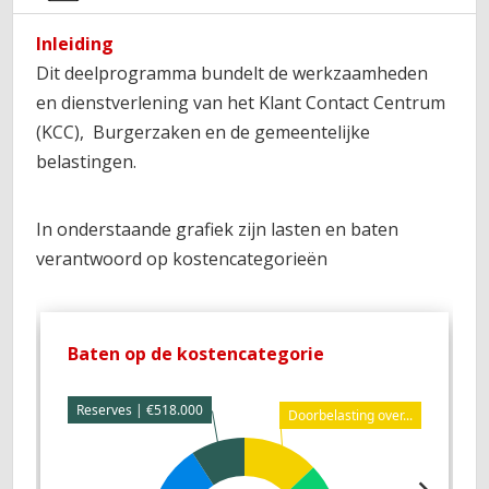
Inleiding
Dit deelprogramma bundelt de werkzaamheden
en dienstverlening van het Klant Contact Centrum
(KCC), Burgerzaken en de gemeentelijke
belastingen.
In onderstaande grafiek zijn lasten en baten
verantwoord op kostencategorieën
Baten op de kostencategorie
L
Reserves | €518.000
Doorbelasting over...