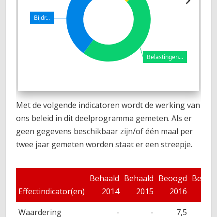
Bijdr...
Belastingen...
Met de volgende indicatoren wordt de werking van
ons beleid in dit deelprogramma gemeten. Als er
geen gegevens beschikbaar zijn/of één maal per
twee jaar gemeten worden staat er een streepje.
Behaald
Behaald
Beoogd
Beoog
Effectindicator(en)
2014
2015
2016
201
Waardering
-
-
7,5
7