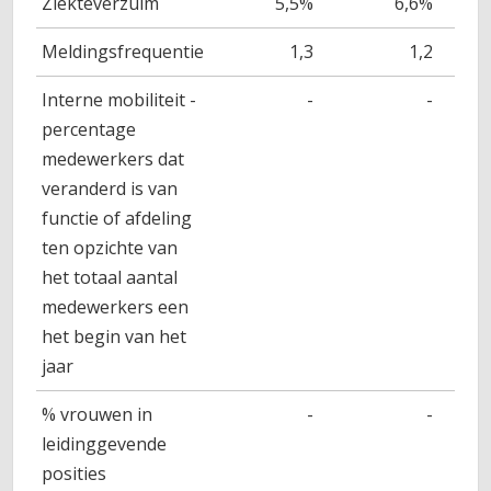
Ziekteverzuim
5,5%
6,6%
Meldingsfrequentie
1,3
1,2
Interne mobiliteit -
-
-
percentage
medewerkers dat
veranderd is van
functie of afdeling
ten opzichte van
het totaal aantal
medewerkers een
het begin van het
jaar
% vrouwen in
-
-
leidinggevende
posities