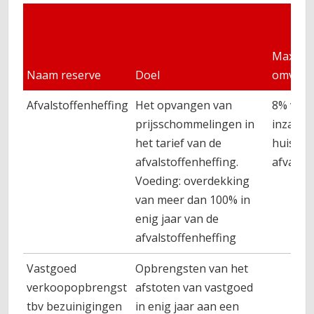
Maxima
Naam reserve
Doel
omvan
Afvalstoffenheffing
Het opvangen van
8% v/d 
prijsschommelingen in
inzamel
het tarief van de
huishou
afvalstoffenheffing.
afval
Voeding: overdekking
van meer dan 100% in
enig jaar van de
afvalstoffenheffing
Vastgoed
Opbrengsten van het
verkoopopbrengst
afstoten van vastgoed
tbv bezuinigingen
in enig jaar aan een