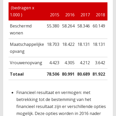
(bedragen x
1.000 )
2015
2016
2017
2018
20
Beschermd
55.380
58.264
58.346
60.149
61.
wonen
Maatschappelijke
18.703
18.422
18.131
18.131
18.
opvang
Vrouwenopvang
4.423
4.305
4.212
3.642
3.
Totaal
78.506
80.991
80.689
81.922
83.
Financieel resultaat en vermogen: met
betrekking tot de bestemming van het
financieel resultaat zijn er verschillende opties
mogelijk. Deze opties worden in 2016 nader