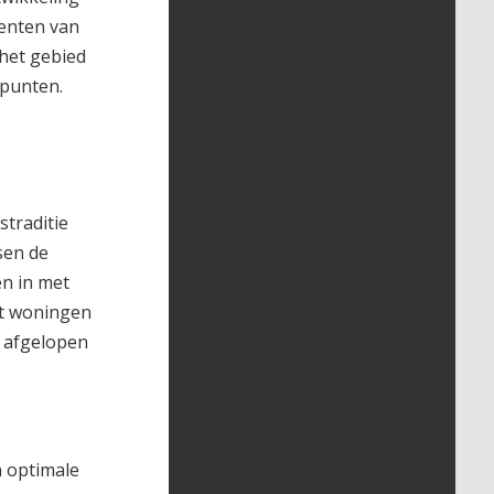
menten van
 het gebied
rpunten.
straditie
sen de
en in met
it woningen
 afgelopen
n optimale