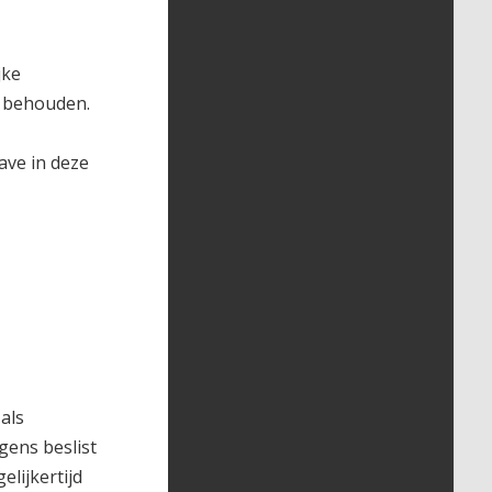
jke
g behouden.
ave in deze
als
gens beslist
lijkertijd