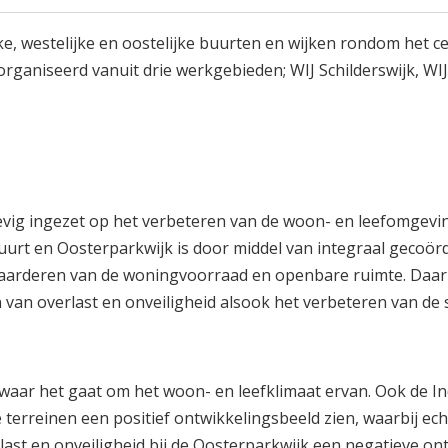
e, westelijke en oostelijke buurten en wijken rondom het c
organiseerd vanuit drie werkgebieden; WIJ Schilderswijk, WI
tevig ingezet op het verbeteren van de woon- en leefomgevi
urt en Oosterparkwijk is door middel van integraal gecoör
waarderen van de woningvoorraad en openbare ruimte. Daar
van overlast en onveiligheid alsook het verbeteren van de s
waar het gaat om het woon- en leefklimaat ervan. Ook de In
erreinen een positief ontwikkelingsbeeld zien, waarbij echt
st en onveiligheid bij de Oosterparkwijk een negatieve on