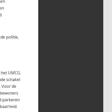
een
 en
d.
de politie,
n het UMCG.
nde schakel
. Voor de
jkbewoners
ld parkeren
baarheid.