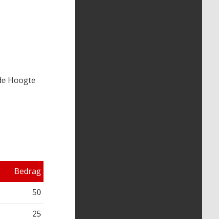
/de Hoogte
Bedrag
50
25