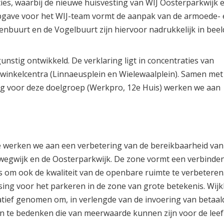
es, waarbij de nieuwe huisvesting van WIJ Oosterparkwijk 
opgave voor het WIJ-team vormt de aanpak van de armoede-
nbuurt en de Vogelbuurt zijn hiervoor nadrukkelijk in beel
gunstig ontwikkeld. De verklaring ligt in concentraties van
 winkelcentra (Linnaeusplein en Wielewaalplein). Samen met 
ng voor deze doelgroep (Werkpro, 12e Huis) werken we aan
 werken we aan een verbetering van de bereikbaarheid va
wegwijk en de Oosterparkwijk. De zone vormt een verbinde
s om ook de kwaliteit van de openbare ruimte te verbeteren
ssing voor het parkeren in de zone van grote betekenis. Wi
atief genomen om, in verlengde van de invoering van betaa
en te bedenken die van meerwaarde kunnen zijn voor de leef