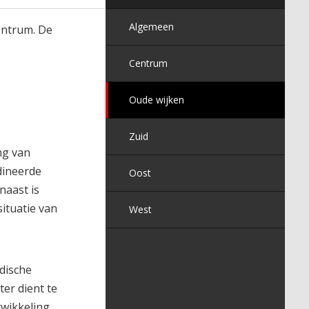
Algemeen
entrum. De
J
Centrum
Oude wijken
Zuid
ng van
dineerde
Oost
naast is
ituatie van
West
dische
er dient te
twikkeling