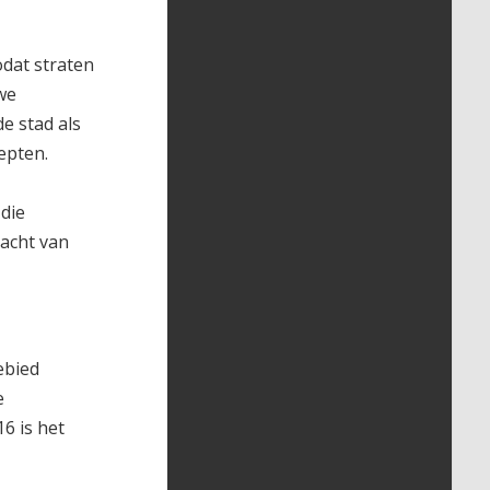
odat straten
we
e stad als
cepten.
die
Nacht van
ebied
e
6 is het