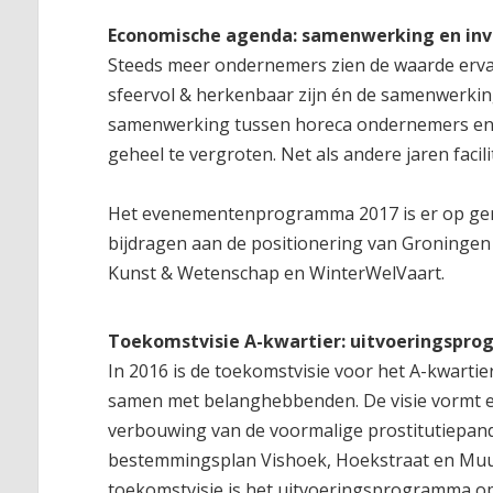
Economische agenda: samenwerking en in
Steeds meer ondernemers zien de waarde ervan 
sfeervol & herkenbaar zijn én de samenwerki
samenwerking tussen horeca ondernemers en win
geheel te vergroten. Net als andere jaren facil
Het evenementenprogramma 2017 is er op geri
bijdragen aan de positionering van Groningen a
Kunst & Wetenschap en WinterWelVaart.
Toekomstvisie A-kwartier: uitvoeringspr
In 2016 is de toekomstvisie voor het A-kwartie
samen met belanghebbenden. De visie vormt ee
verbouwing van de voormalige prostitutiepande
bestemmingsplan Vishoek, Hoekstraat en Muurs
toekomstvisie is het uitvoeringsprogramma op