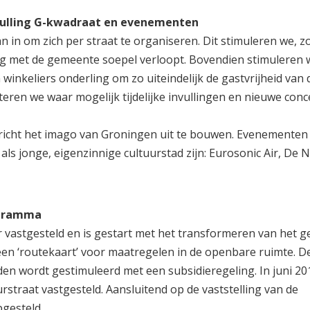
vulling G-kwadraat en evenementen
in om zich per straat te organiseren. Dit stimuleren we, z
ng met de gemeente soepel verloopt. Bovendien stimuleren 
keliers onderling om zo uiteindelijk de gastvrijheid van d
iteren we waar mogelijk tijdelijke invullingen en nieuwe con
cht het imago van Groningen uit te bouwen. Evenementen 
ls jonge, eigenzinnige cultuurstad zijn: Eurosonic Air, De 
ogramma
r vastgesteld en is gestart met het transformeren van het g
n ‘routekaart’ voor maatregelen in de openbare ruimte. D
n wordt gestimuleerd met een subsidieregeling. In juni 201
traat vastgesteld. Aansluitend op de vaststelling van de
gesteld.