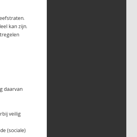
eefstraten.
el kan zijn.
tregelen
ng daarvan
ij veilig
de (sociale)