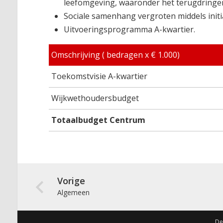
leefomgeving, waaronder het terugdringen
Sociale samenhang vergroten middels init
Uitvoeringsprogramma A-kwartier.
Omschrijving ( bedragen x € 1.000)
Toekomstvisie A-kwartier
Wijkwethoudersbudget
Totaalbudget Centrum
Vorige
Algemeen
De