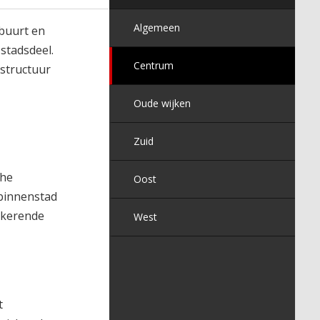
Algemeen
buurt en
stadsdeel.
Centrum
astructuur
Oude wijken
Zuid
che
Oost
 binnenstad
ugkerende
West
t