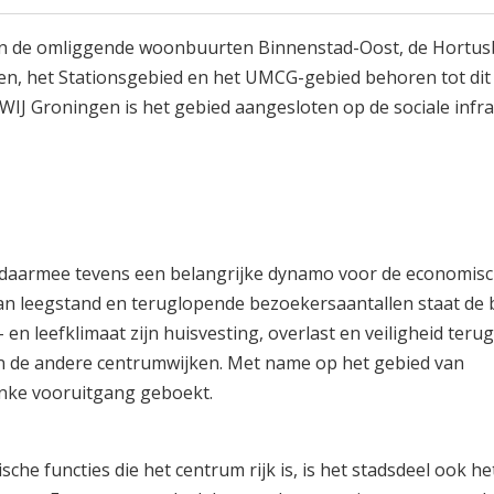
en de omliggende woonbuurten Binnenstad-Oost, de Hortus
n, het Stationsgebied en het UMCG-gebied behoren tot dit 
WIJ Groningen is het gebied aangesloten op de sociale infr
n daarmee tevens een belangrijke dynamo voor de economis
an leegstand en teruglopende bezoekersaantallen staat de
en leefklimaat zijn huisvesting, overlast en veiligheid ter
in de andere centrumwijken. Met name op het gebied van
linke vooruitgang geboekt.
he functies die het centrum rijk is, is het stadsdeel ook he