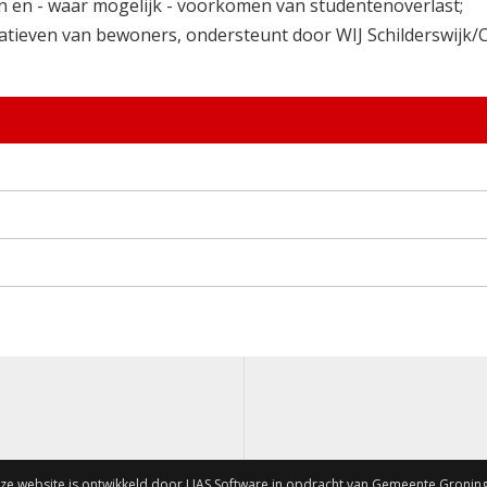
 en - waar mogelijk - voorkomen van studentenoverlast;
iatieven van bewoners, ondersteunt door WIJ Schilderswijk/
ze website is ontwikkeld door LIAS Software in opdracht van Gemeente Gronin