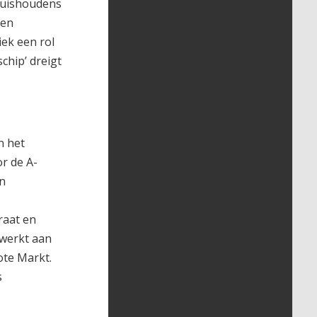
huishoudens
ten
ek een rol
chip’ dreigt
n het
or de A-
en
raat en
ewerkt aan
ote Markt.
s