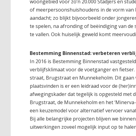
woongebied voor zo’n 20.000 Stadjers en stu
of meerpersoonshuishoudens in de vorm van k
aandacht; zo blijkt bijvoorbeeld onder jonge
te spelen, na afronding of beëindiging van de s
te vallen. Ook huiselijk geweld komt meervoud
Bestemming Binnenstad: verbeteren verbli
In 2016 is Bestemming Binnenstad vastgesteld.
verblijfsklimaat voor de voetganger en fietser
straat, Brugstraat en Munnekeholm. Dit gaan 
plaatsvinden is er een leidraad voor de (her)i
afwegingskader dat tegelijk is opgesteld met d
Brugstraat, de Munnekeholm en het ‘Minerva-p
een keuzemodel voor alternatief vervoer van
Bij alle belangrijke projecten blijven we binn
uitwerkingen zoveel mogelijk input op te halen