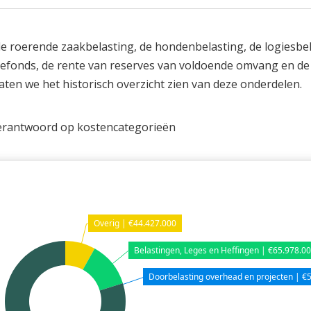
 roerende zaakbelasting, de hondenbelasting, de logiesbel
ntefonds, de rente van reserves van voldoende omvang en de
aten we het historisch overzicht zien van deze onderdelen.
 verantwoord op kostencategorieën
Overig | €44.427.000
Belastingen, Leges en Heffingen | €65.978.0
Doorbelasting overhead en projecten | €