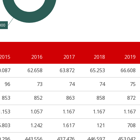
000
2015
2016
2017
2018
2019
0.087
62.658
63.872
65.253
66.608
96
73
74
74
75
853
852
863
858
872
1.153
1.057
1.167
1.167
1.167
5.803
1.242
1.617
121
708
9.296
443.556
437.476
446.597
453.042