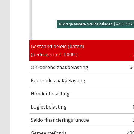
Bijdrage andere overheidslagen | €437.476.
Bestaand beleid (baten)
(bedragen x € 1.000 )
Onroerend zaakbelasting
6
Roerende zaakbelasting
Hondenbelasting
Logiesbelasting
Saldo financieringsfunctie
Gemeentefonds
43