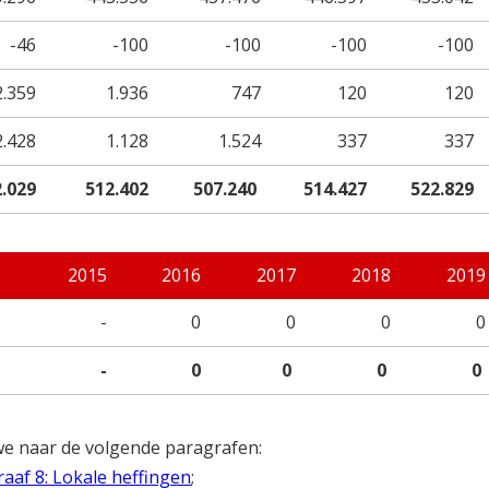
-46
-100
-100
-100
-100
2.359
1.936
747
120
120
2.428
1.128
1.524
337
337
2.029
512.402
507.240
514.427
522.829
2015
2016
2017
2018
2019
-
0
0
0
0
-
0
0
0
0
we naar de volgende paragrafen:
aaf 8: Lokale heffingen
;