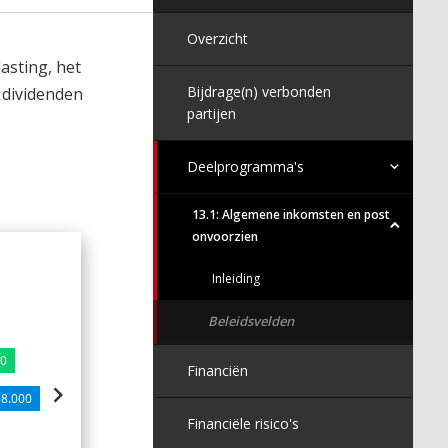
Overzicht
asting, het
Bijdrage(n) verbonden
 dividenden
partijen
Deelprogramma's
13.1: Algemene inkomsten en post
onvoorzien
Lasten op de kostencategorie
Inleiding
Beleidsvelden
Goederen en diensten | €100.000
Apparaatskosten | €2.486.000
00
Financiën
58.000
Financiële risico's