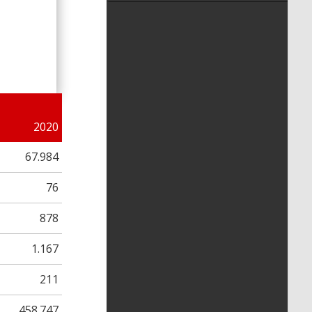
2020
67.984
76
878
1.167
211
458.747