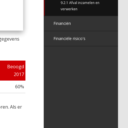
9.2.1 Afval inzamelen en
verwerken
Financiën
Financiële risico's
 gegevens
Beoogd
2017
60%
en. Als er