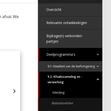
Overzicht
 afval. We
Relevante ontwikkelingen
Bijdrage(n) verbonden
partijen
Deelprogramma's
Lasten op de kostencategorie
9.1: Kwaliteit van de leefomgeving
Subsidies en overdrachten | €1.12
9.2: Afvalinzameling en -
verwerking
Inleiding
Goederen en diensten | €11.320.000
Beleidsvelden